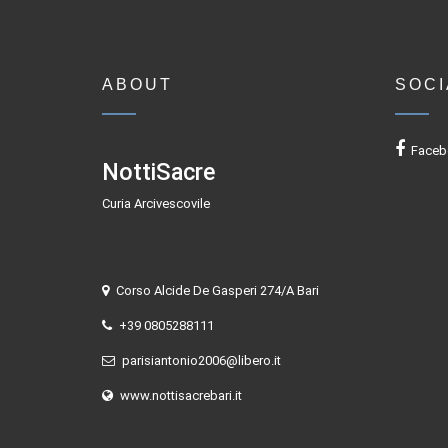
ABOUT
SOCI
Faceb
NottiSacre
Curia Arcivescovile
Corso Alcide De Gasperi 274/A Bari
+39 0805288111
parisiantonio2006@libero.it
www.nottisacrebari.it