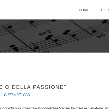
HOME
EVE
GIO DELLA PASSIONE”
CHIESA DEL GESU'
ne Concertistica Orchestrale Monopolitana Martino Palmitessa pianoforte, syn