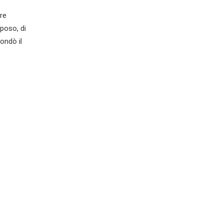
re
rposo, di
ondò il