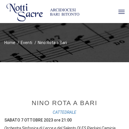
Tog
navi
Home
Eventi
Nino Rota a Bari
NINO ROTA A BARI
CATTEDRALE
SABATO 7 OTTOBRE 2023 ore 21:00
Orchestra Sinfonica di Lecce e del Salento OLES Pierluigi Camicia